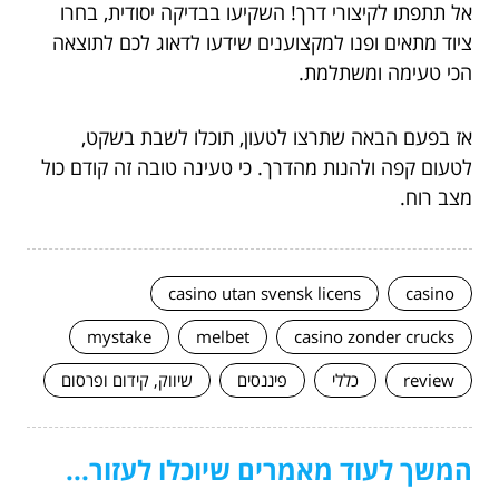
אל תתפתו לקיצורי דרך! השקיעו בבדיקה יסודית, בחרו
ציוד מתאים ופנו למקצוענים שידעו לדאוג לכם לתוצאה
הכי טעימה ומשתלמת.
אז בפעם הבאה שתרצו לטעון, תוכלו לשבת בשקט,
לטעום קפה ולהנות מהדרך. כי טעינה טובה זה קודם כול
מצב רוח.
casino utan svensk licens
casino
mystake
melbet
casino zonder crucks
review
כללי
פיננסים
שיווק, קידום ופרסום
המשך לעוד מאמרים שיוכלו לעזור...