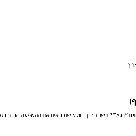
רוך
)
יח “רגיל”?
תשובה: כן. דווקא שם רואים את ההשפעה הכי מורגשת