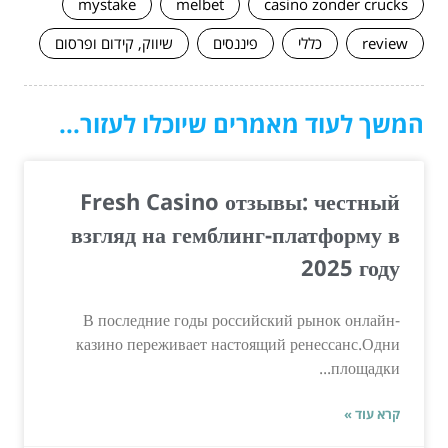
mystake
melbet
casino zonder crucks
review
כללי
פיננסים
שיווק, קידום ופרסום
המשך לעוד מאמרים שיוכלו לעזור...
Fresh Casino отзывы: честный
взгляд на гемблинг-платформу в
2025 году
В последние годы российский рынок онлайн-
казино переживает настоящий ренессанс.Одни
площадки...
קרא עוד »