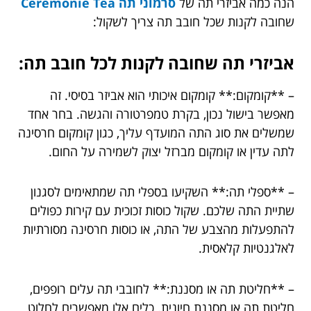
הנה כמה אביזרי תה של
סרמוני תה Ceremonie Tea
שחובה לקנות שכל חובב תה צריך לשקול:
אביזרי תה שחובה לקנות לכל חובב תה:
– **קומקום:** קומקום איכותי הוא אביזר בסיסי. זה
מאפשר בישול נכון, בקרת טמפרטורה והגשה. בחר אחד
שמשלים את סוג התה המועדף עליך, כגון קומקום חרסינה
לתה עדין או קומקום מברזל יצוק לשמירה על החום.
– **ספלי תה:** השקיעו בספלי תה שמתאימים לסגנון
שתיית התה שלכם. שקול כוסות זכוכית עם קירות כפולים
להתפעלות מהצבע של התה, או כוסות חרסינה מסורתיות
לאלגנטיות קלאסית.
– **חליטת תה או מסננת:** לחובבי תה עלים רופפים,
חליטת תה או מסננת חיונית. כלים אלו מאפשרים לחלוט