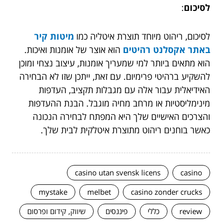
לסיכום
:
לסיכום, ריהוט מיוחד תוצרת איטליה כמו
מיטות קיר
באתר אקסלנט רהיטים
הוא אוצר של אומנות ואיכות.
הוא מתאים ביותר למי שמעריך אומנות, עיצוב נצחי ומוכן
להשקיע ברהיטי פרימיום. עם זאת, ייתכן שזו לא הבחירה
האידיאלית עבור אלה עם מגבלות תקציב, העדפות
מינימליסטיות או מרחב מחיה מוגבל. הבנת ההעדפות
והצרכים האישיים שלך היא המפתח לבחירה הנכונה
כאשר בוחנים ריהוט מתוצרת איטלקית לבית שלך.
casino utan svensk licens
casino
mystake
melbet
casino zonder crucks
review
כללי
פיננסים
שיווק, קידום ופרסום