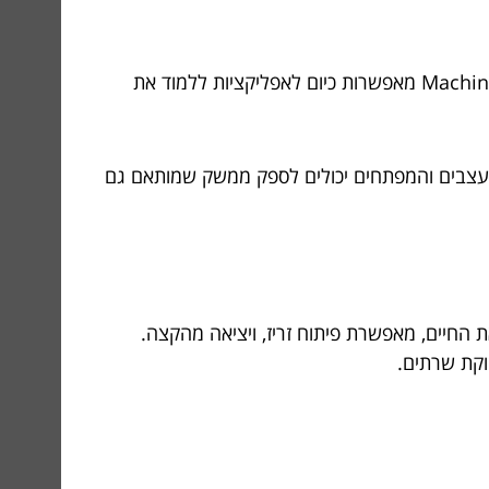
לא כל טכנולוגיה שמתהדרת בחדשנות תצליח כל עוד היא לא נגישה וכיפית לעין ולמגע. טכנולוגיות AI ו-Machine Learning מאפשרות כיום לאפליקציות ללמוד את
המעצבים והמפתחים יכולים לספק ממשק שמותאם גם
 אורינטציה טכנית, ניהול משאבים, ועלויות – והנה, שיטת ה-Serverless מפשטת את החיים, מאפשרת פיתוח זריז, ויציאה מהקצה.
וקת שרתים.