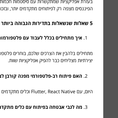
הפיננסים מצפה רק לפיתוחים מתקדמים יותר, ובזכו
5 שאלות שנשאלות בתדירות הגבוהה ביותר על פיתוח אפליקציות בטכנולוגיות המתקדמות
איך מתחילים בכלל לעבוד עם פלטפורמות Low-Code או o-Code
מתחילים בלהבין את הצרכים שלכם, בוחרים פלטפורמ
יצירתיות מצליחים כבר להפיק אפליקציות שוות.
האם פיתוח רב-פלטפורמי מפנה קורבן לב
היום, עם Flutter, React Native וכלים מתקדמים אחרים, ה’קורבנות’ הם זניחים ביותר – והיתרונות של זמינות across devices עולים בהרבה על החסרונות.
מה לגבי אבטחה בפיתוח עם כלים מתקדמ