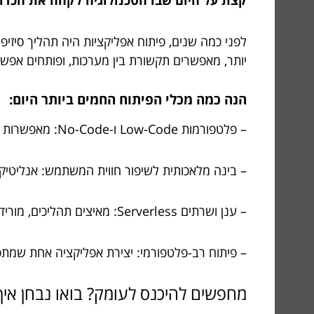
קצת על היום שבו הטכנולוגיה לקחה את הכדו
לפני כמה שנים, פיתוח אפליקציות היה תהליך סיזיפי
יותר, מאפשרים תקשורת בין מערכות, ופותחים אפש
הנה כמה מכלי הפיתוח החמים ביותר היום:
– פלטפורמות Low-Code ו-No-Code: מאפשרות להעלות אפליקציות לייב מהר יותר; כל אחד יכול לבנות – סליחה, כמעט כל אחד – עם מינימום קוד
– בינה מלאכותית לשיפור חווית המשתמש: אנליטיקה 
– ענן ושרתים Serverless: מאיצים תהליכים, מורידים עלויות, ומייעלים ניהול משאבים
– פיתוח רב-פלטפורמי: יצירת אפליקציה אחת שמתפקדת מעולה על iOS
מחפשים להיכנס לעומק? בואו נבחן אי