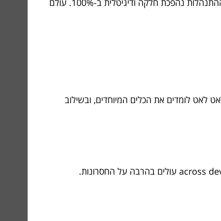
בעזרת אפליקציות שמתקשרות עם סיסטמות חכמות, המידע זורם בלי טעויות; הלקוח מקבל שירות בשליפה מהירה; וההתנהלות נהפכת חלקה ודיגיטלית ב-100%. עולם
אט לאט לומדים את הכלים המיוחדים, ובשילוב