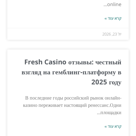
online...
קרא עוד »
יול 23, 2026
Fresh Casino отзывы: честный
взгляд на гемблинг-платформу в
2025 году
В последние годы российский рынок онлайн-
казино переживает настоящий ренессанс.Одни
площадки...
קרא עוד »