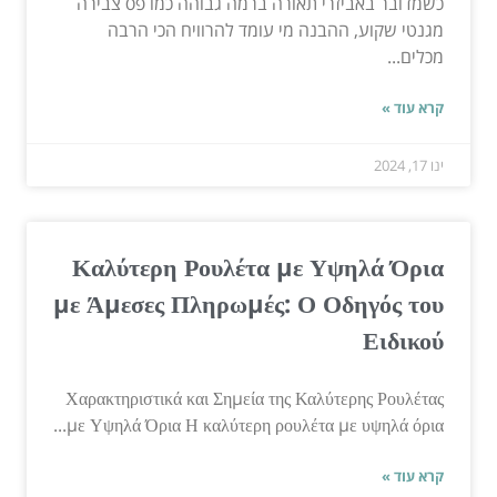
כשמדובר באביזרי תאורה ברמה גבוהה כמו פס צבירה
מגנטי שקוע, ההבנה מי עומד להרוויח הכי הרבה
מכלים...
קרא עוד »
ינו 17, 2024
Καλύτερη Ρουλέτα με Υψηλά Όρια
με Άμεσες Πληρωμές: Ο Οδηγός του
Ειδικού
Χαρακτηριστικά και Σημεία της Καλύτερης Ρουλέτας
με Υψηλά Όρια Η καλύτερη ρουλέτα με υψηλά όρια...
קרא עוד »