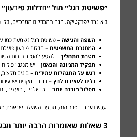
״פשיטת רגל״ מול ״חדלות פירעון״ – 7 הבדלים שממש חשוב להכ
בוא נרד לפרקטיקה. הנה ההבדלים המרכזיים, בלי נ
השפה והגישה
– פשיטת רגל נשמעת כמו עני
המסגרת המשפטית
– חדלות פירעון פועלת 
מטרת התהליך
– להגיע להסדר חובות הגיונ
תפקיד הממונה והנאמן
– יש מנגנון פיקוח י
דגש על התנהלות עתידית
– בונים תקציב, ב
כלים לעצירת לחץ
– ברוב המקרים יש עיכוב
מסלול מובנה יותר
– יש שלבים, מועדים, וחו
ועכשיו אחרי הסדר הזה, מגיעה השאלה שבאמת מענ
3 שאלות שאומרות הרבה יותר מכל חיפוש בגוגל