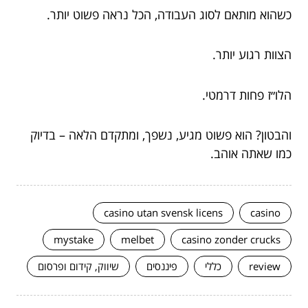
כשהוא מותאם לסוג העבודה, הכל נראה פשוט יותר.
הצוות רגוע יותר.
הלו״ז פחות דרמטי.
והבטון? הוא פשוט מגיע, נשפך, ומתקדם הלאה – בדיוק
כמו שאתה אוהב.
casino utan svensk licens
casino
mystake
melbet
casino zonder crucks
review
כללי
פיננסים
שיווק, קידום ופרסום