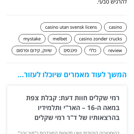
להרגיש טבעי.
casino utan svensk licens
casino
mystake
melbet
casino zonder crucks
review
כללי
פיננסים
שיווק, קידום ופרסום
המשך לעוד מאמרים שיוכלו לעזור...
רמי שקלים חוות דעת: קבלת צפת
במאה ה-16 – האר"י ותלמידיו
בהרצאותיו של ד"ר רמי שקלים
בהיסטוריה היהודית ישנן תקופות המוגדרות כ"תור זהב"