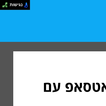
נגישות
ואטסאפ עם