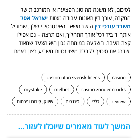
לסיכום, לא משנה מה סוג הפציעה או המורכבות של
המקרה, עורך דין תאונות עבודה
מצוות
ישראל אסל
משרד עורכי דין
הוא המשאב האינטנסיבי שלך, שמוביל
אותך יד ביד לכל אורך התהליך, ואם תרצה – גם אפילו
קצת מעבר. השקעה במומחה נכון היא הצעד שמאוד
ישדרג את סיכויך לקבלת מיצוי זכויות משביע רצון באמת.
casino utan svensk licens
casino
mystake
melbet
casino zonder crucks
review
כללי
פיננסים
שיווק, קידום ופרסום
המשך לעוד מאמרים שיוכלו לעזור...