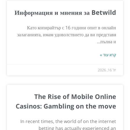
Информация и мнения за Betwild
Като копирайтър с 16 години опит в онлайн
залаганията, имам удоволствието да ви представя
пълна и...
קרא עוד »
יול 16, 2026
The Rise of Mobile Online
Casinos: Gambling on the move
In recent times, the world of on the internet
betting has actually experienced an