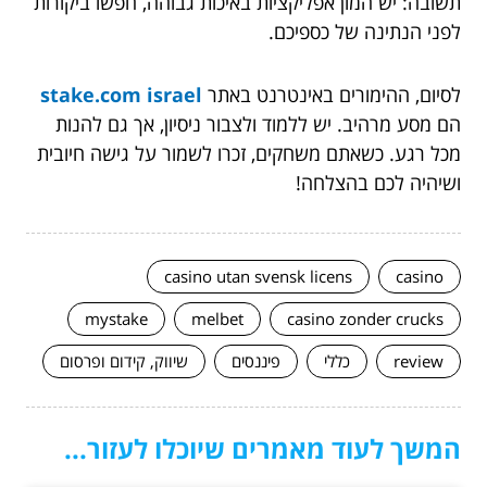
תשובה: יש המון אפליקציות באיכות גבוהה, חפשו ביקורות
לפני הנתינה של כספיכם.
לסיום, ההימורים באינטרנט באתר
stake.com israel
הם מסע מרהיב. יש ללמוד ולצבור ניסיון, אך גם להנות
מכל רגע. כשאתם משחקים, זכרו לשמור על גישה חיובית
ושיהיה לכם בהצלחה!
casino utan svensk licens
casino
mystake
melbet
casino zonder crucks
review
כללי
פיננסים
שיווק, קידום ופרסום
המשך לעוד מאמרים שיוכלו לעזור...