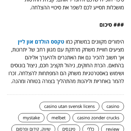
מושכלות תסייע לכם לשפר את סיכויי ההצלחה.
### סיכום
הימורים מקוונים במשחק כמו
טקסס הולדם און ליין
מציעים חוויית משחק מרתקת עם מגוון רחב של יתרונות,
אך חשוב להכיר גם את האתגרים ולהיערך אליהם
בהתאם. הכרת החוקים, ניהול תקציב חכם, ניצול בונוסים
ושימוש באסטרטגיות משחק הם המפתחות להצלחה. זכרו
להמר באחריות וליהנות מהתהליך בצורה בטוחה ומהנה.
casino utan svensk licens
casino
mystake
melbet
casino zonder crucks
review
כללי
פיננסים
שיווק, קידום ופרסום