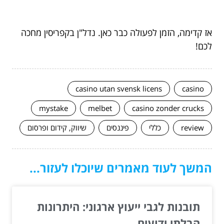
אז קדימה, הזמן לפעולה כבר כאן. נדל"ן בקפריסין מחכה
לכם!
casino utan svensk licens
casino
mystake
melbet
casino zonder crucks
review
כללי
פיננסים
שיווק, קידום ופרסום
המשך לעוד מאמרים שיוכלו לעזור...
תובנות לגבי ייעוץ ארגוני: היתרונות
הבלתי ידועים