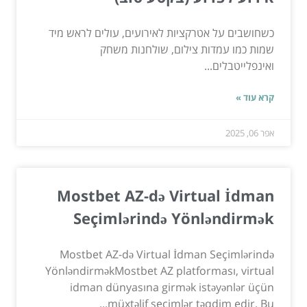
כשחושבים על אטרקציות לאירועים, עולים לראש מיד
שמות כמו עמדות צילום, שולחנות משחק
ואינפלייטבלים...
קרא עוד »
אפר 06, 2025
Mostbet AZ-də Virtual İdman
Seçimlərində Yönləndirmək
Mostbet AZ-də Virtual İdman Seçimlərində
YönləndirməkMostbet AZ platforması, virtual
idman dünyasına girmək istəyənlər üçün
müxtəlif seçimlər təqdim edir. Bu...