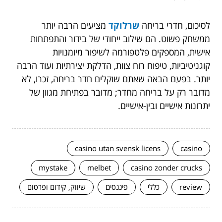
לסיכום, חדרי בריחה
שרלוקד
מציעים הרבה יותר
ממשחק פשוט. הם שילוב ייחודי של בידור והתפתחות
אישית, המספקים פלטפורמה לשיפור מיומנויות
קוגניטיביות, טיפוח רוח צוות, הדלקת יצירתיות ועוד הרבה
יותר. בפעם הבאה שאתם שוקלים חדר בריחה, זכרו, לא
מדובר רק על בריחה מחדר; מדובר בפתיחת מגוון של
יתרונות אישיים ובין-אישיים.
casino utan svensk licens
casino
mystake
melbet
casino zonder crucks
review
כללי
פיננסים
שיווק, קידום ופרסום