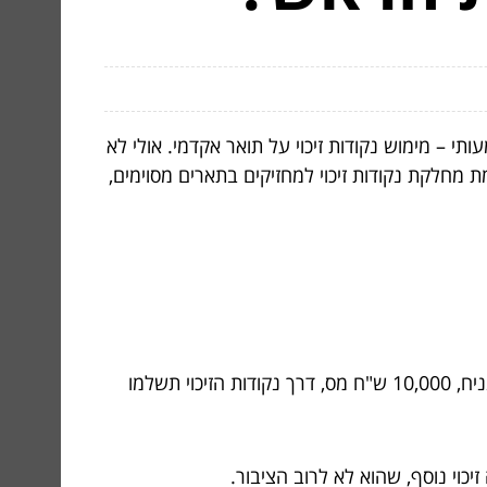
– מימוש נקודות זיכוי על תואר אקדמי. אולי לא
 מחלקת נקודות זיכוי למחזיקים בתארים מסוימים,
ראשית, נקודות זיכוי הן פשוט “מטבע” מס שיורידים לכם מהחוב למס הכנסה. איך זה מתבטא בפועל? במקום לשלם, נניח, 10,000 ש"ח מס, דרך נקודות הזיכוי תשלמו
זיכוי נוסף, שהוא לא לרוב הציבור.