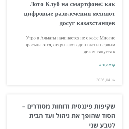
Лото Клуб на смартфоне: как
цифровые развлечения меняют
досуг казахстанцев
Утро в Алматы начинается не с кофе.Многие
просыпаются, открывают один глаз и первым
делом тянутся к...
קרא עוד »
אוג 04, 2026
שקיפות פיננסית ודוחות מסודרים –
הסוד שהופך את ניהול ועד הבית
לטבע שני