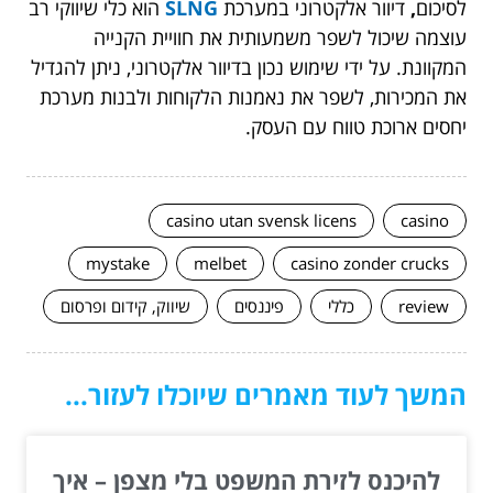
לסיכום
,
דיוור אלקטרוני במערכת
SLNG
הוא כלי שיווקי רב
עוצמה שיכול לשפר משמעותית את חוויית הקנייה
המקוונת. על ידי שימוש נכון בדיוור אלקטרוני, ניתן להגדיל
את המכירות, לשפר את נאמנות הלקוחות ולבנות מערכת
יחסים ארוכת טווח עם העסק.
casino utan svensk licens
casino
mystake
melbet
casino zonder crucks
review
כללי
פיננסים
שיווק, קידום ופרסום
המשך לעוד מאמרים שיוכלו לעזור...
להיכנס לזירת המשפט בלי מצפן – איך