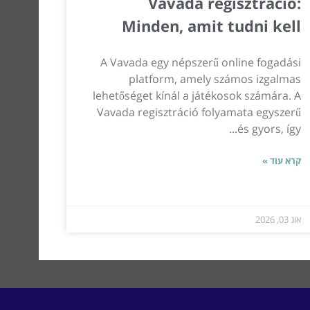
Vavada regisztráció:
Minden, amit tudni kell
A Vavada egy népszerű online fogadási
platform, amely számos izgalmas
lehetőséget kínál a játékosok számára. A
Vavada regisztráció folyamata egyszerű
és gyors, így...
קרא עוד »
אוג 03, 2026